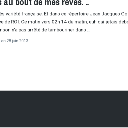
s au bout de mes rêves. ..
rès variété française. Et dans ce répertoire Jean Jacques G
ce de ROI. Ce matin vers 02h 14 du matin, euh oui jetais de
nson n’a pas arrêté de tambouriner dans
…
r
on
28 juin 2013