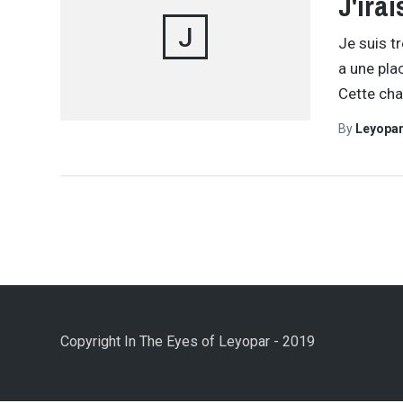
J'irai
J
Je suis t
a une pla
Cette cha
By
Leyopa
Copyright In The Eyes of Leyopar - 2019