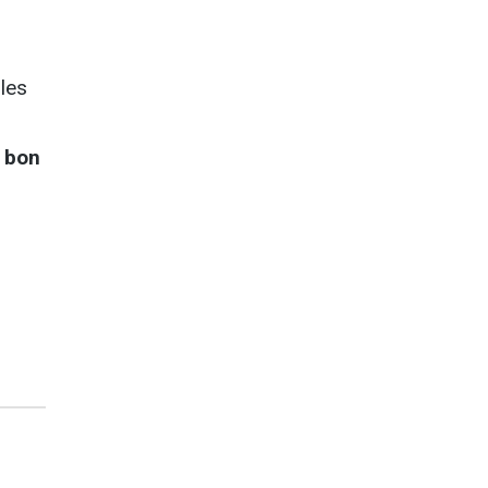
les
t bon