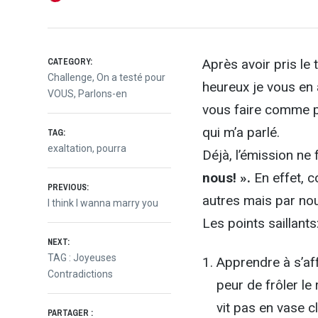
CATEGORY:
Après avoir pris le 
Challenge
,
On a testé pour
heureux je vous en 
VOUS
,
Parlons-en
vous faire comme pr
qui m’a parlé.
TAG:
exaltation
,
pourra
Déjà, l’émission ne
nous! ».
En effet, c
Navigation
PREVIOUS:
autres mais par no
Previous
I think I wanna marry you
post:
Les points saillants
de
NEXT:
Next
TAG : Joyeuses
Apprendre à s’aff
l’article
post:
Contradictions
peur de frôler le 
vit pas en vase cl
PARTAGER :