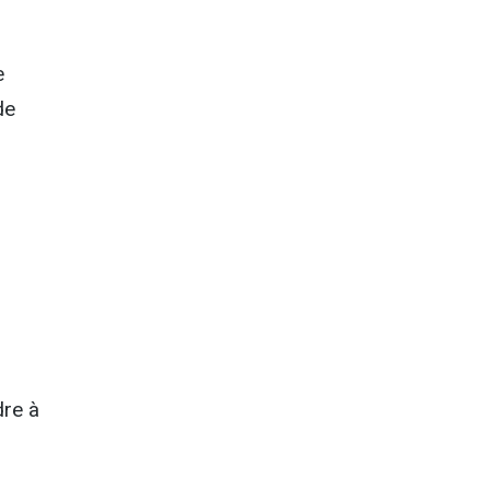
e
de
dre à