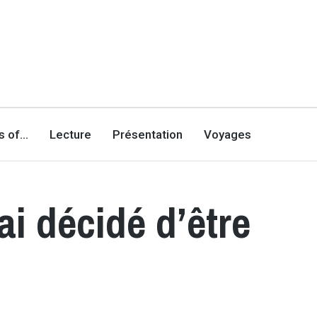
es of…
Lecture
Présentation
Voyages
ai décidé d’être