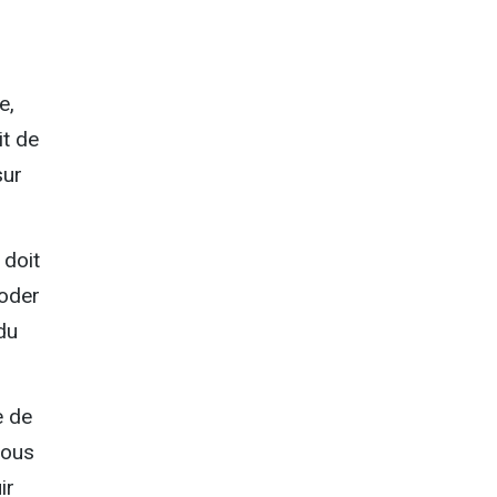
e,
it de
sur
 doit
moder
du
e de
nous
ir