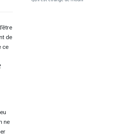
’être
nt de
e ce
t
 eu
on ne
ier