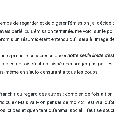
temps de regarder et de digérer l’émission j’ai décidé d
avais parlé
ici
. L’émission terminée, me voici sur le poi
omis un résumé; étant entendu qu’il sera à l’image d
 fait reprendre conscience que
« notre seule limite c’es
ombien de fois s’est on laissé décourager pas par les
us-même en s’auto censurant à tous les coups.
:
ranchir du regard des autres : combien de fois a t on
ridicule? Mais va t- on penser de moi? S’il est vrai qu’
os ici bas et qu’en tant qu’animal social il faut se souc