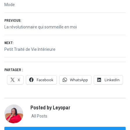
Mode
Navigation
PREVIOUS:
Previous
La révolutionnaire qui sommeille en moi
de
post:
NEXT:
l’article
Next
Petit Traité de Vie Intérieure
post:
PARTAGER :
X
Facebook
WhatsApp
LinkedIn
Posted by Leyopar
All Posts