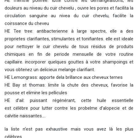
HE menthe poivree: lutte contre les demangeaisons, les
douleurs au niveau du cuir chevelu , ouvre les pores et facilita la
circulation sanguine au nivea du cuir chevelu, facilite la
coirssance du cheveu
HE Tee tree: antibacterienne à large spectre, elle a des
proprietes clarifiantes, stimulantes et tonifiantes. elle est ideale
pour nettoyer le cuir chevelu de tous résidus de produits
chimiques en fin de periode mensuelle de votre routine
capillaire. incorporer quelques gouttes à votre shampoings et
vous obtenez un delicieux melange clarifiant.
HE Lemongrass: apporte dela brillance aux cheveux ternes
HE Bay st thomas: limite la chute des cheveux, favorise la
pousse et elimine les pellicules
HE d’ail: puissant régénérant, cette huile essentielle
est célèbre pour lutter contre les probelme d’alopecie et de
calvitie naissantes….
la liste n’est pas exhaustive mais vous avez là les plus
célèbres…