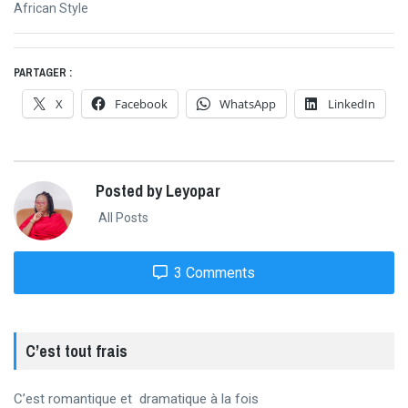
l’article
Next
African Style
post:
PARTAGER :
X
Facebook
WhatsApp
LinkedIn
Posted by Leyopar
All Posts
3 Comments
C’est tout frais
C’est romantique et dramatique à la fois