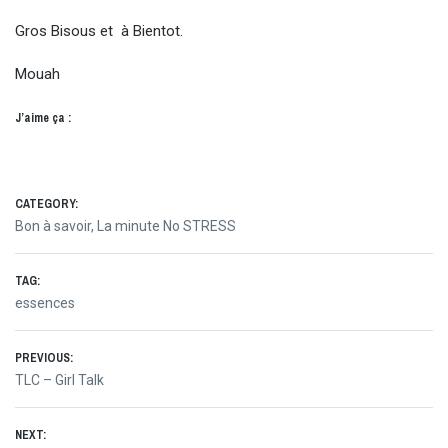
Gros Bisous et à Bientot.
Mouah
J’aime ça :
CATEGORY:
Bon à savoir
,
La minute No STRESS
TAG:
essences
Navigation
PREVIOUS:
Previous
TLC – Girl Talk
de
post:
NEXT: