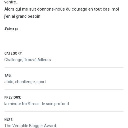
ventre…
Alors qui me suit donnons-nous du courage en tout cas, moi
j’en ai grand besoin
J’aime ça :
CATEGORY:
Challenge
,
Trouvé Ailleurs
TAG:
abdo
,
chanllenge
,
sport
Navigation
PREVIOUS:
Previous
la minute No Stress : le soin profond
de
post:
NEXT:
l’article
Next
The Versatile Blogger Award