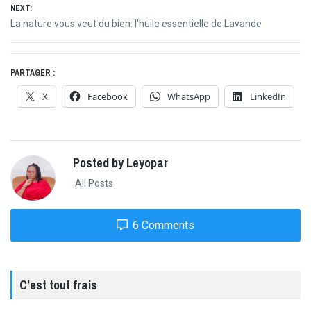
NEXT:
l’article
Next
La nature vous veut du bien: l'huile essentielle de Lavande
post:
PARTAGER :
X
Facebook
WhatsApp
LinkedIn
Posted by Leyopar
All Posts
6 Comments
C’est tout frais