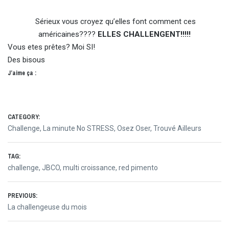
Sérieux vous croyez qu’elles font comment ces
américaines????
ELLES CHALLENGENT!!!!!
Vous etes prêtes? Moi SI!
Des bisous
J’aime ça :
CATEGORY:
Challenge
,
La minute No STRESS
,
Osez Oser
,
Trouvé Ailleurs
TAG:
challenge
,
JBCO
,
multi croissance
,
red pimento
Navigation
PREVIOUS:
Previous
La challengeuse du mois
de
post: