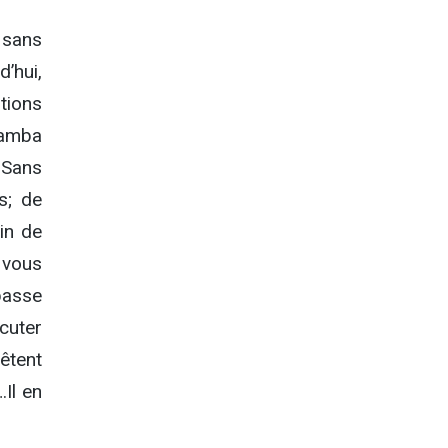
 sans
hui,
tions
 Samba
 Sans
s; de
in de
 vous
 passe
cuter
rêtent
Il en