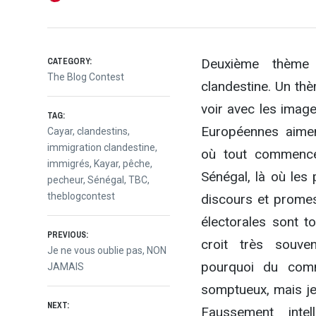
CATEGORY:
Deuxième thème d
The Blog Contest
clandestine. Un thè
voir avec les image
TAG:
Européennes aime
Cayar
,
clandestins
,
immigration clandestine
,
où tout commence
immigrés
,
Kayar
,
pêche
,
Sénégal, là où les 
pecheur
,
Sénégal
,
TBC
,
theblogcontest
discours et prome
électorales sont 
Navigation
PREVIOUS:
croit très souve
Previous
Je ne vous oublie pas, NON
pourquoi du com
post:
JAMAIS
de
somptueux, mais je 
NEXT:
Faussement inte