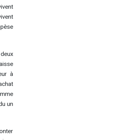
ivent
ivent
 pèse
 deux
aisse
eur à
’achat
comme
ndu un
onter