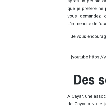
après un périple d
que je préfère ne 
vous demandez où
L’immensité de l’océ
Je vous encourage
[youtube https:
Des s
A Cayar, une assoc
de Cayar a vu le j