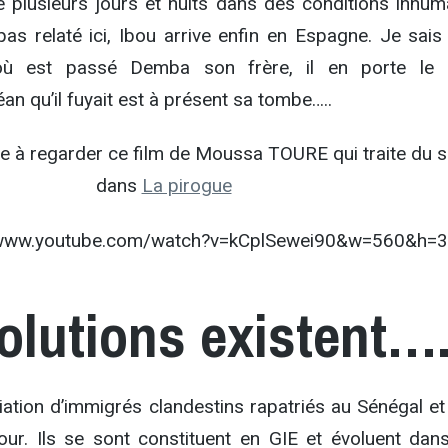
e plusieurs jours et nuits dans des conditions inhum
pas relaté ici, Ibou arrive enfin en Espagne. Je sais
 est passé Demba son frère, il en porte le d
an qu’il fuyait est à présent sa tombe…..
 à regarder ce film de Moussa TOURE qui traite du s
dans
La pirogue
//www.youtube.com/watch?v=kCplSewei90&w=560&h=3
olutions existent….
iation d’immigrés clandestins rapatriés au Sénégal et
our. Ils se sont constituent en GIE et évoluent dan