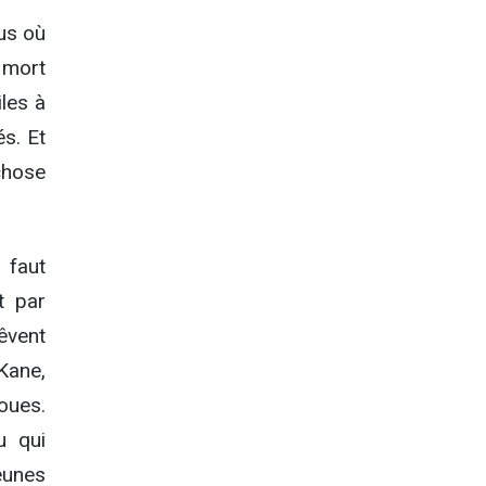
us où
 mort
iles à
és. Et
chose
 faut
t par
êvent
Kane,
oues.
u qui
eunes