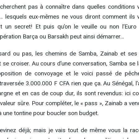
cherchent pas à connaître dans quelles conditions v
s… lesquels eux-mêmes ne vous diront comment ils v
t un secret! Et puis qu’on le veuille ou non l’Euro
opération Barça ou Barsakh peut ainsi démarrer…
ard ou pas, les chemins de Samba, Zainab et ses
t se croiser. Au cours d’une conversation, Samba se l
oposition de convoyage et le voici passé de pêch
 traversée 3.000.000 F CFA rien que ça. Au Sénégal, l
pargne et en cas de coup dur, ils sont revendus: ici 
ne valeur sûre. Pour compléter, le « pass », Zainab a ve
 à une tontine pour boucler son budget.
devinez déjà; mais je vais tout de même vous la rac