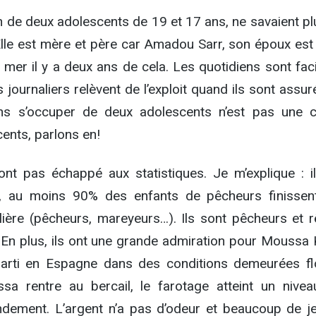
 de deux adolescents de 19 et 17 ans, ne savaient pl
 Elle est mère et père car Amadou Sarr, son époux est
n mer il y a deux ans de cela. Les quotidiens sont fac
 journaliers relèvent de l’exploit quand ils sont assur
ns s’occuper de deux adolescents n’est pas une 
cents, parlons en!
t pas échappé aux statistiques. Je m’explique : il
r, au moins 90% des enfants de pêcheurs finissen
ilière (pêcheurs, mareyeurs…). Ils sont pêcheurs et r
. En plus, ils ont une grande admiration pour Moussa 
parti en Espagne dans des conditions demeurées fl
 rentre au bercail, le farotage atteint un nivea
ndement. L’argent n’a pas d’odeur et beaucoup de j