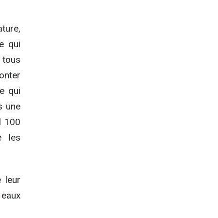
ature,
e qui
t tous
conter
e qui
es une
l 100
e les
 leur
s eaux