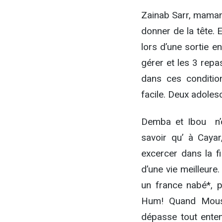
Zainab Sarr, maman
donner de la tête.
lors d’une sortie e
gérer et les 3 repas
dans ces conditio
facile. Deux adoles
Demba et Ibou n’on
savoir qu’ à Caya
excercer dans la f
d’une vie meilleure
un france nabé*, 
Hum! Quand Moussa
dépasse tout ente