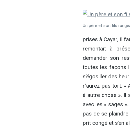
Un père et son fils range
prises à Cayar, il 
remontait à prés
demander son rest
toutes les façons 
s’égosiller des heu
n’aurez pas tort. « 
à autre chose ». I
avec les « sages »…
pas de se plaindre 
prit congé et s’en a