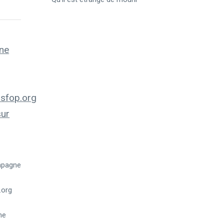
ampagne
.org
ne