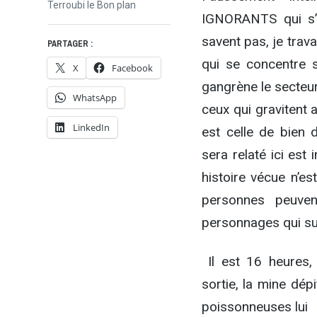
l’article
Next
Terroubi le Bon plan
IGNORANTS qui s’i
post:
savent pas, je trav
PARTAGER :
qui se concentre s
X
Facebook
gangrène le secteur
WhatsApp
ceux qui gravitent a
LinkedIn
est celle de bien 
sera relaté ici est
histoire vécue n’e
personnes peuven
personnages qui su
Il est 16 heures,
sortie, la mine dép
poissonneuses lui