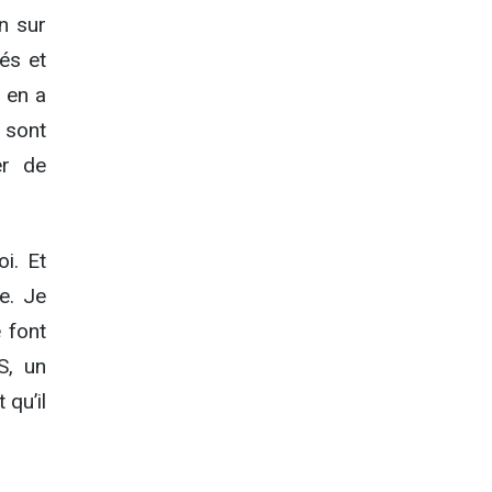
n sur
yés et
y en a
e sont
er de
oi. Et
e. Je
 font
S, un
 qu’il