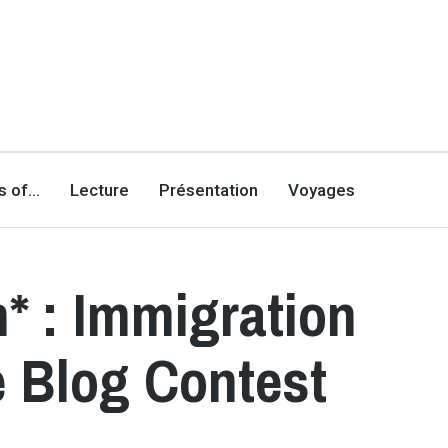
es of…
Lecture
Présentation
Voyages
* : Immigration
e Blog Contest