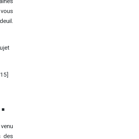
aines
 vous
euil.
ujet
15]
.
 venu
s des