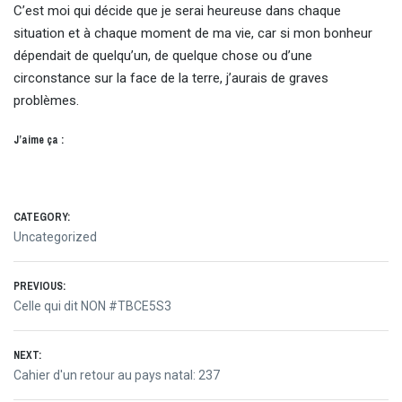
C’est moi qui décide que je serai heureuse dans chaque
situation et à chaque moment de ma vie, car si mon bonheur
dépendait de quelqu’un, de quelque chose ou d’une
circonstance sur la face de la terre, j’aurais de graves
problèmes.
J’aime ça :
CATEGORY:
Uncategorized
Navigation
PREVIOUS:
Previous
Celle qui dit NON #TBCE5S3
de
post:
NEXT:
l’article
Next
Cahier d'un retour au pays natal: 237
post: