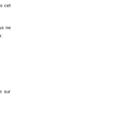
s cet
us ne
r.
e sur