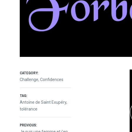
CATEGORY:
Challenge
,
Confidences
TAG:
Antoine de Saint Exupéry
,
tolérance
Navigation
PREVIOUS:
Previous
Je suis une femme et j'en