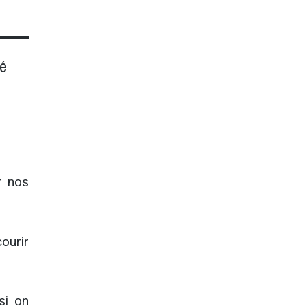
té
r nos
ourir
si on