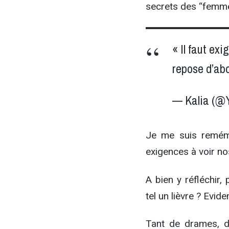
secrets des “femme
« Il faut ex
repose d’abo
— Kalia (@
Je me suis remém
exigences à voir no
A bien y réfléchir
tel un lièvre ? Evi
Tant de drames, d