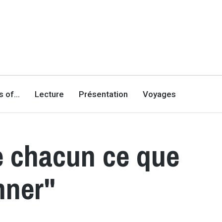
es of…
Lecture
Présentation
Voyages
de chacun ce que
nner"