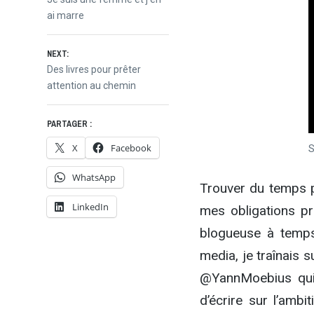
post:
ai marre
de
NEXT:
l’article
Next
Des livres pour prêter
post:
attention au chemin
PARTAGER :
X
Facebook
S
WhatsApp
Trouver du temps p
LinkedIn
mes obligations pr
blogueuse à temps
media, je traînais 
@YannMoebius qui 
d’écrire sur l’amb