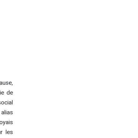
ause,
ie de
ocial
 alias
oyais
r les