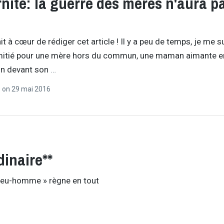
nité: la guerre des mères n'aura p
it à cœur de rédiger cet article ! Il y a peu de temps, je me s
mitié pour une mère hors du commun, une maman aimante en
on devant son
…
r
on
29 mai 2016
inaire**
dieu-homme » règne en tout