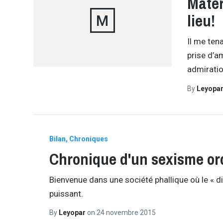
Mater
lieu!
M
Il me tena
prise d’a
admirati
By
Leyopa
Bilan
Chroniques
Chronique d'un sexisme ord
Bienvenue dans une société phallique où le « 
puissant.
By
Leyopar
on
24 novembre 2015