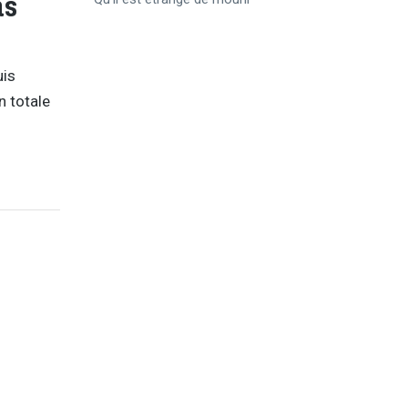
as
uis
 totale