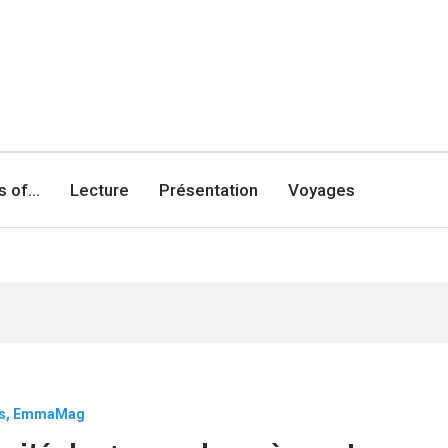
es of…
Lecture
Présentation
Voyages
s
EmmaMag