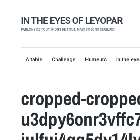
IN THE EYES OF LEYOPAR
PARLONS DE TOUT, RIONS DE TOUT, MAIS SOYONS SÉRIEUX!!!
A table
Challenge
Humeurs
In the ey
cropped-croppe
u3dpy6onr3vff
iulfuj4qq5dy14l