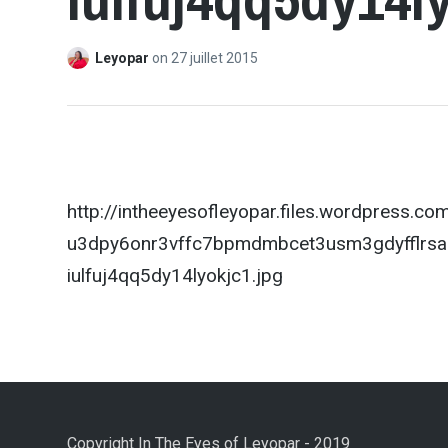
Leyopar
on
27 juillet 2015
http://intheeyesofleyopar.files.wordpress.
u3dpy6onr3vffc7bpmdmbcet3usm3gdyfflrs
iulfuj4qq5dy14lyokjc1.jpg
Copyright In The Eyes of Leyopar - 2019