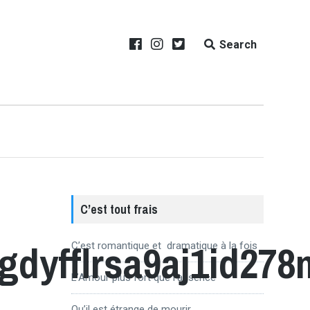
Search
C’est tout frais
dyfflrsa9aj1id27
C’est romantique et dramatique à la fois
L’Amour plus fort que l’absence
Qu’il est étrange de mourir