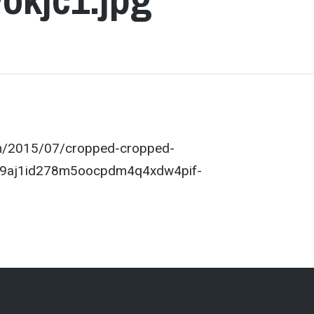
com/2015/07/cropped-cropped-
a9aj1id278m5oocpdm4q4xdw4pif-