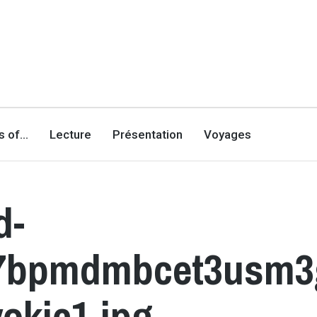
es of…
Lecture
Présentation
Voyages
d-
c7bpmdmbcet3usm3g
yokjc1.jpg