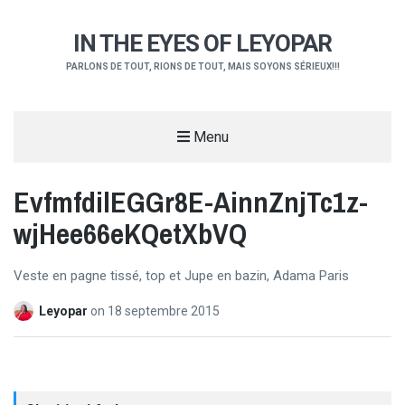
IN THE EYES OF LEYOPAR
PARLONS DE TOUT, RIONS DE TOUT, MAIS SOYONS SÉRIEUX!!!
Menu
EvfmfdilEGGr8E-AinnZnjTc1z-
wjHee66eKQetXbVQ
Veste en pagne tissé, top et Jupe en bazin, Adama Paris
Leyopar
on
18 septembre 2015