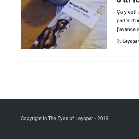
Ça y est!
parler d’u
j’avance
By
Leyopa
Copyright In The Eyes of Leyopar - 2019