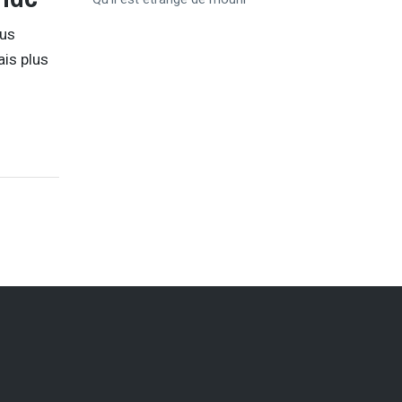
ous
ais plus