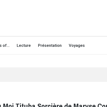
es of…
Lecture
Présentation
Voyages
lu Moi Tituba Sorcière de Maryse C