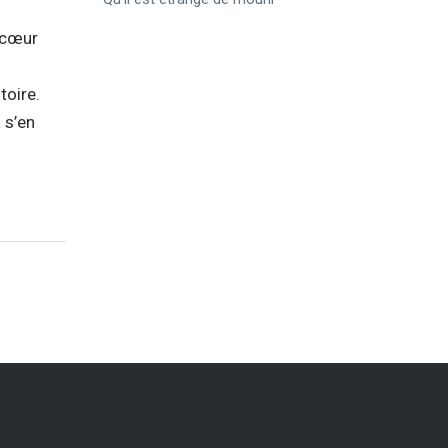
u cœur
toire.
 s’en