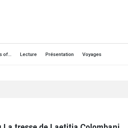
es of…
Lecture
Présentation
Voyages
lu La tresse de Laetitia Colombani