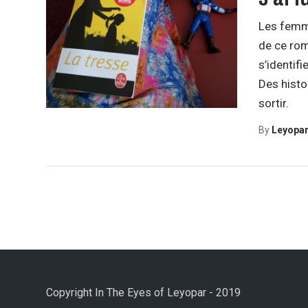
Les femme
de ce rom
s’identifi
Des histo
sortir.
By
Leyopa
Copyright In The Eyes of Leyopar - 2019