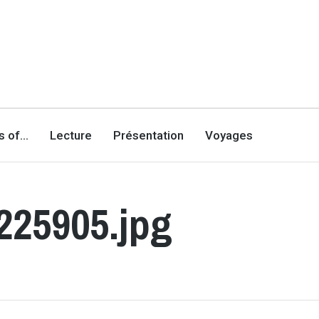
es of…
Lecture
Présentation
Voyages
225905.jpg