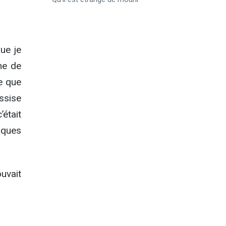
que je
ne de
re que
assise
’était
lques
uvait