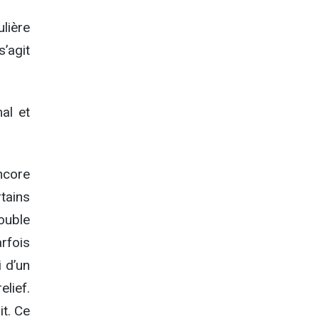
lière
s’agit
al et
ore
rtains
ouble
rfois
i d’un
lief.
it. Ce