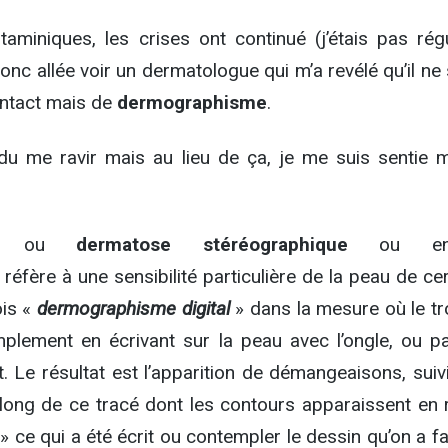
taminiques, les crises ont continué (j’étais pas régu
donc allée voir un dermatologue qui m’a revélé qu’il ne 
ontact mais de
dermographisme
.
 du me ravir mais au lieu de ça, je me suis sentie m
, ou
dermatose stéréographique
ou enc
e réfère à une sensibilité particulière de la peau de ce
ois «
dermographisme digital
» dans la mesure où le tr
mplement en écrivant sur la peau avec l’ongle, ou pa
. Le résultat est l’apparition de démangeaisons, suiv
long de ce tracé dont les contours apparaissent en re
 » ce qui a été écrit ou contempler le dessin qu’on a fa