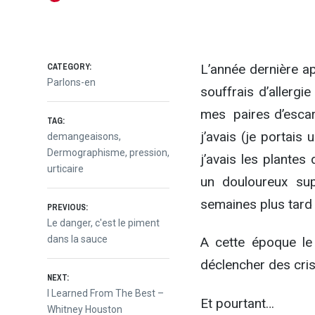
CATEGORY:
L’année dernière ap
Parlons-en
souffrais d’allergi
mes paires d’escarp
TAG:
j’avais (je portais
demangeaisons
,
Dermographisme
,
pression
,
j’avais les plantes
urticaire
un douloureux su
Navigation
semaines plus tard 
PREVIOUS:
Previous
Le danger, c'est le piment
post:
dans la sauce
A cette époque le
de
déclencher des cris
NEXT:
l’article
Next
I Learned From The Best –
Et pourtant…
post:
Whitney Houston