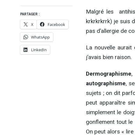
Malgré les antihis
PARTAGER :
krkrkrkrrk) je suis 
X
Facebook
pas d’allergie de c
WhatsApp
La nouvelle aurait
LinkedIn
j’avais bien raison.
Dermographisme
autographisme
, s
sujets ; on dit parf
peut apparaître si
simplement le doigt
gonflement tout le 
On peut alors « lire