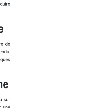
duire
e
ce de
endu.
elques
me
u sur
c une