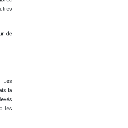
utres
eur de
. Les
is la
levés
c les