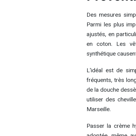
Des mesures simple
Parmi les plus imp
ajustés, en particu
en coton. Les vê
synthétique causent
L’idéal est de si
fréquents, très lon
de la douche dessè
utiliser des chevi
Marseille.
Passer la crème hy
adoptée, même ave