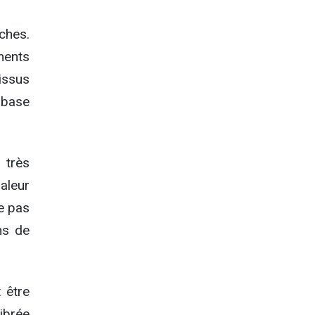
ches.
ments
issus
 base
 très
haleur
e pas
ns de
 être
ibrée