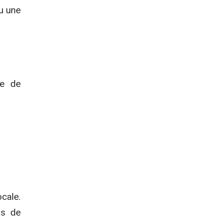
u une
pe de
cale.
as de