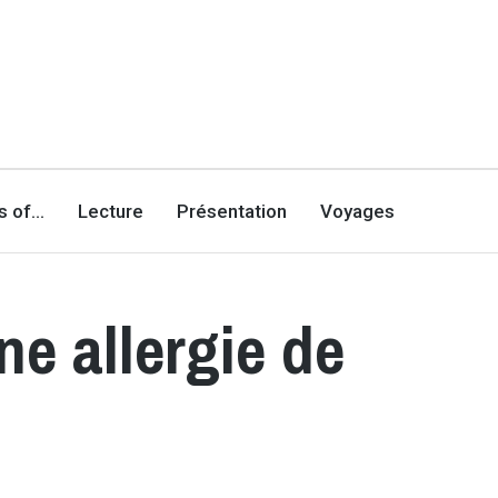
es of…
Lecture
Présentation
Voyages
ne allergie de