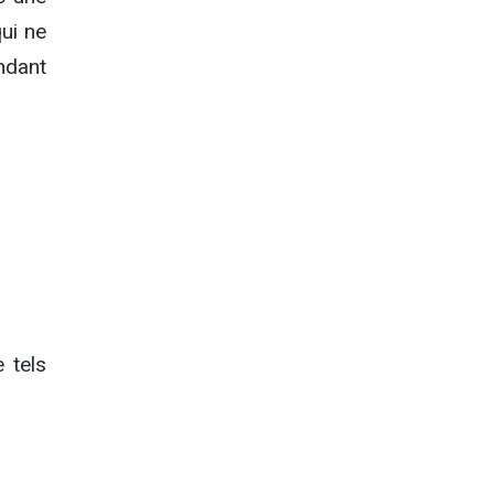
ui ne
ndant
 tels