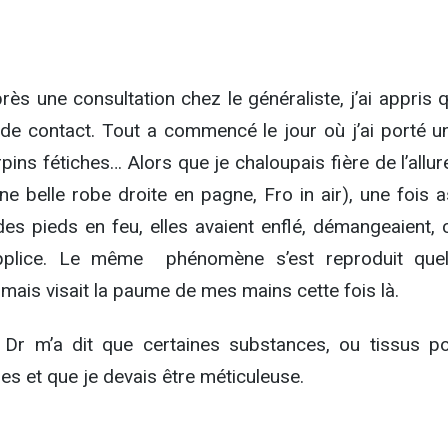
rès une consultation chez le généraliste, j’ai appris 
e de contact. Tout a commencé le jour où j’ai porté u
ins fétiches… Alors que je chaloupais fière de l’allu
 une belle robe droite en pagne, Fro in air), une fois 
 des pieds en feu, elles avaient enflé, démangeaient, c
pplice. Le même phénomène s’est reproduit que
mais visait la paume de mes mains cette fois là.
 Dr m’a dit que certaines substances, ou tissus po
es et que je devais être méticuleuse.