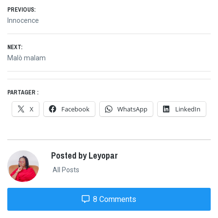
Navigation
PREVIOUS:
Previous
Innocence
de
post:
NEXT:
l’article
Next
Malò malam
post:
PARTAGER :
X
Facebook
WhatsApp
LinkedIn
Posted by Leyopar
All Posts
8 Comments