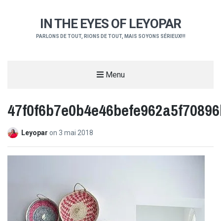
IN THE EYES OF LEYOPAR
PARLONS DE TOUT, RIONS DE TOUT, MAIS SOYONS SÉRIEUX!!!
Menu
47f0f6b7e0b4e46befe962a5f70896
Leyopar
on
3 mai 2018