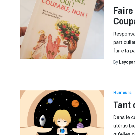
Faire
Coup
Responsab
particuli
faire la 
By
Leyopa
Humeurs
Tant 
Dans le c
utérus bi
qu’elles 