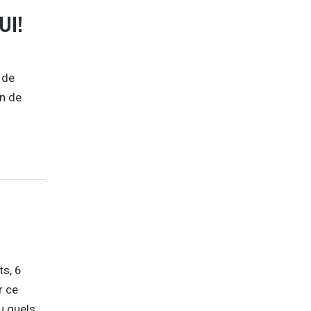
UI!
 de
in de
ts, 6
r ce
u quels