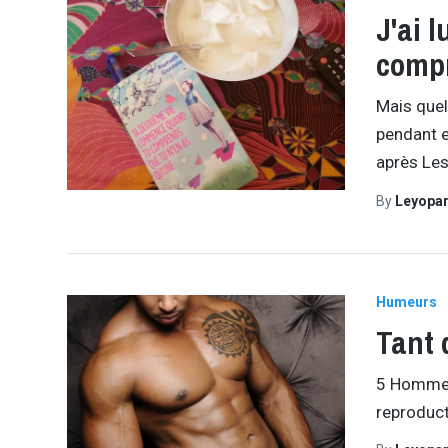
J'ai 
compr
Mais quel
pendant et
après Les
By
Leyopa
Humeurs
Tant 
5 Hommes,
reproduct