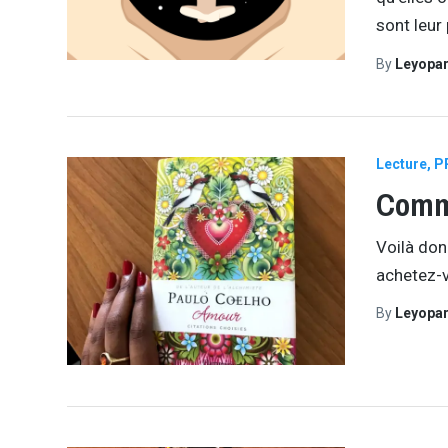
sont leur
By
Leyopa
Lecture
P
Comme
Voilà don
achetez-v
By
Leyopa