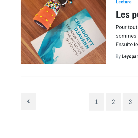
Lecture
Les p
Pour tout 
sommes bi
Ensuite l
By
Leyopa
1
2
3