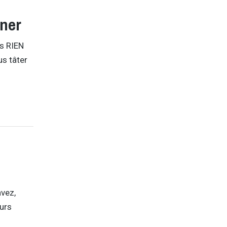
iner
is RIEN
us tâter
avez,
eurs