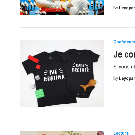
By
Leyopa
Confidenc
Je co
Si vous êt
By
Leyopa
Lecture