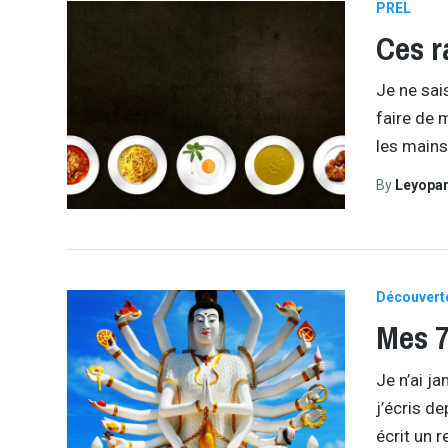
PREL
Ces r
Je ne sai
faire de 
les mains
By
Leyopa
Découvert
Mes 7
Je n’ai j
j’écris de
écrit un 