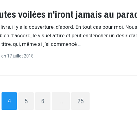
utes voilées n'iront jamais au para
livre, il y a la couverture, d’abord. En tout cas pour moi. Nou
en d’accord, le visuel attire et peut enclencher un désir d’a
e titre, qui, même si j’ai commencé
…
r
on
17 juillet 2018
4
5
6
…
25