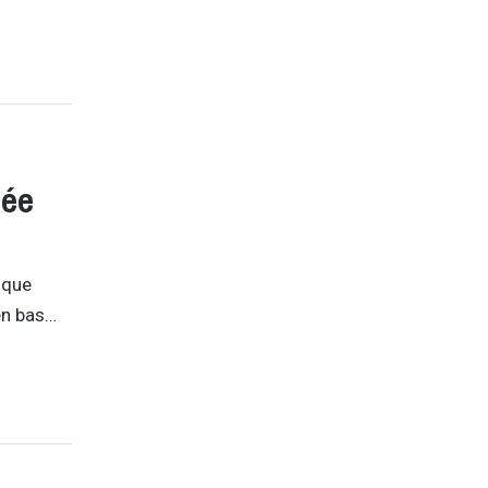
née
 que
en bas…