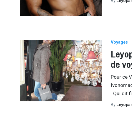
By
Leyopa
Voyages
Leyop
de v
Pour ce V
Ivonomad 
Qui dit f
By
Leyopa