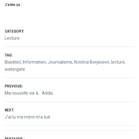
J’aime ça :
CATEGORY:
Lecture
TAG:
Blacklist
,
Information
,
Journalisme
,
Kristina Borjesson
,
lecture
,
watergate
Navigation
PREVIOUS:
Previous
Ma nouvelle vie à… Addis
de
post:
NEXT:
l’article
Next
J’ai lu ma mère m’a tué
post: